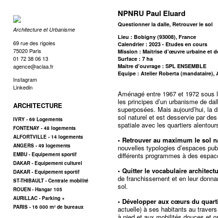
NPNRU Paul Eluard
Questionner la dalle, Retrouver le sol
Architecture et Urbanisme
Lieu : Bobigny (93008), France
69 rue des rigoles
Calendrier : 2023 - Etudes en cours
75020 Paris
Mission : Maîtrise d’œuvre urbaine et 
01 72 38 06 13
Surface : 7 ha
agence@aclaa.fr
Maître d'ouvrage : SPL ENSEMBLE
Equipe : Atelier Roberta (mandataire)
Instagram
Linkedin
Aménagé entre 1967 et 1972 sous l’é
les principes d’un urbanisme de dal
ARCHITECTURE
superposées. Mais aujourd’hui, la da
sol naturel et est desservie par des
IVRY - 69 Logements
spatiale avec les quartiers alentou
FONTENAY - 48 logements
ALFORTVILLE - 14 logements
• Retrouver au maximum le sol n
ANGERS - 49 logements
nouvelles typologies d’espaces publ
EMBU - Equipement sportif
différents programmes à des espac
DAKAR - Equipement culturel
• Quitter le vocabulaire architect
DAKAR - Equipement sportif
de franchissement et en leur donnan
ST-THIBAULT - Centrale mobilité
sol.
ROUEN - Hangar 105
AURILLAC - Parking +
• Développer aux cœurs du quart
PARIS - 16 000 m² de bureaux
actuelle) à ses habitants au trave
à pied et aux mobilités douces et or