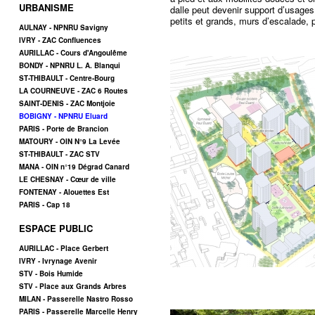
URBANISME
dalle peut devenir support d’usages
petits et grands, murs d’escalade, 
AULNAY - NPNRU Savigny
IVRY - ZAC Confluences
AURILLAC - Cours d'Angoulême
BONDY - NPNRU L. A. Blanqui
ST-THIBAULT - Centre-Bourg
LA COURNEUVE - ZAC 6 Routes
SAINT-DENIS - ZAC Montjoie
BOBIGNY - NPNRU Eluard
PARIS - Porte de Brancion
MATOURY - OIN N°9 La Levée
ST-THIBAULT - ZAC STV
MANA - OIN n°19 Dégrad Canard
LE CHESNAY - Cœur de ville
FONTENAY - Alouettes Est
PARIS - Cap 18
ESPACE PUBLIC
AURILLAC - Place Gerbert
IVRY - Ivrynage Avenir
STV - Bois Humide
STV - Place aux Grands Arbres
MILAN - Passerelle Nastro Rosso
PARIS - Passerelle Marcelle Henry