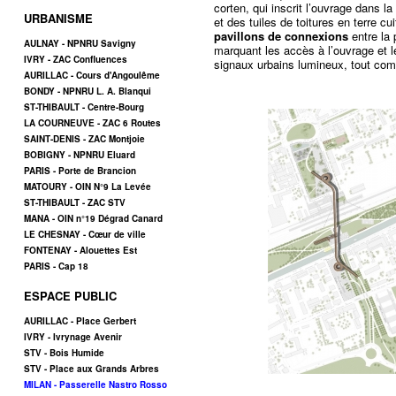
corten, qui inscrit l’ouvrage dans 
URBANISME
et des tuiles de toitures en terre 
pavillons de connexions
entre la 
AULNAY - NPNRU Savigny
marquant les accès à l’ouvrage et le
IVRY - ZAC Confluences
signaux urbains lumineux, tout comm
AURILLAC - Cours d'Angoulême
BONDY - NPNRU L. A. Blanqui
ST-THIBAULT - Centre-Bourg
LA COURNEUVE - ZAC 6 Routes
SAINT-DENIS - ZAC Montjoie
BOBIGNY - NPNRU Eluard
PARIS - Porte de Brancion
MATOURY - OIN N°9 La Levée
ST-THIBAULT - ZAC STV
MANA - OIN n°19 Dégrad Canard
LE CHESNAY - Cœur de ville
FONTENAY - Alouettes Est
PARIS - Cap 18
ESPACE PUBLIC
AURILLAC - Place Gerbert
IVRY - Ivrynage Avenir
STV - Bois Humide
STV - Place aux Grands Arbres
MILAN - Passerelle Nastro Rosso