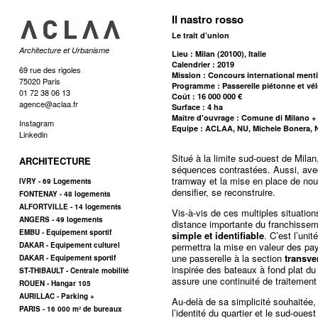
Il nastro rosso
Le trait d’union
Architecture et Urbanisme
Lieu : Milan (20100), Italie
Calendrier : 2019
69 rue des rigoles
Mission : Concours international ment
75020 Paris
Programme : Passerelle piétonne et vé
01 72 38 06 13
Coût : 16 000 000 €
agence@aclaa.fr
Surface : 4 ha
Maître d'ouvrage : Comune di Milano +
Instagram
Equipe : ACLAA, NU, Michele Bonera, N
Linkedin
Situé à la limite sud-ouest de Milan
ARCHITECTURE
séquences contrastées. Aussi, avec 
tramway et la mise en place de nou
IVRY - 69 Logements
densifier, se reconstruire.
FONTENAY - 48 logements
ALFORTVILLE - 14 logements
Vis-à-vis de ces multiples situatio
ANGERS - 49 logements
distance importante du franchissem
EMBU - Equipement sportif
simple et identifiable
. C’est l’unit
DAKAR - Equipement culturel
permettra la mise en valeur des pa
une passerelle à la section
transve
DAKAR - Equipement sportif
inspirée des bateaux à fond plat du N
ST-THIBAULT - Centrale mobilité
assure une continuité de traitement 
ROUEN - Hangar 105
AURILLAC - Parking +
Au-delà de sa simplicité souhaitée,
PARIS - 16 000 m² de bureaux
l’identité du quartier et le sud-oues